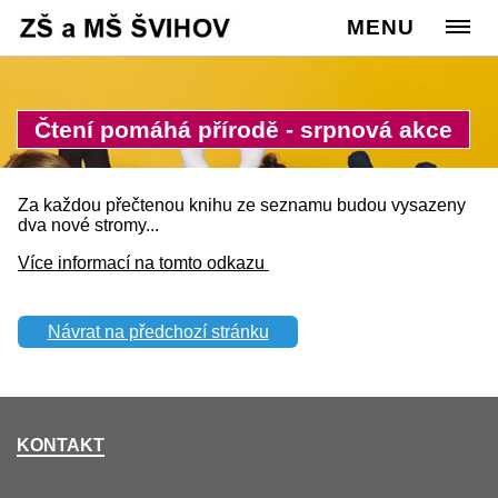
Cesta:
www.zssvihov.info
MENU
>
Škola
>
Ze života školy
Čtení pomáhá přírodě - srpnová akce
Za každou přečtenou knihu ze seznamu budou vysazeny
dva nové stromy...
Více informací na tomto odkazu
Návrat na předchozí stránku
KONTAKT