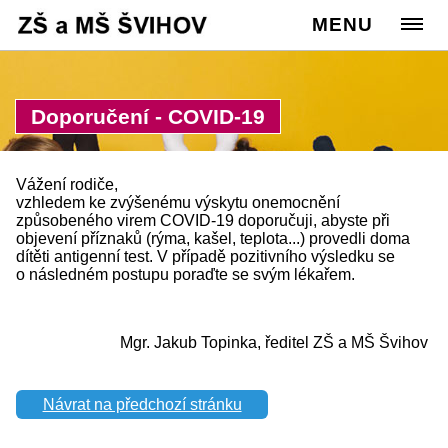
Cesta:
www.zssvihov.info
MENU
>
Škola
>
Ze života školy
Doporučení - COVID-19
Vážení rodiče,
vzhledem ke zvýšenému výskytu onemocnění
způsobeného virem COVID-19 doporučuji, abyste při
objevení příznaků (rýma, kašel, teplota...) provedli doma
dítěti antigenní test. V případě pozitivního výsledku se
o následném postupu poraďte se svým lékařem.
Mgr. Jakub Topinka, ředitel ZŠ a MŠ Švihov
Návrat na předchozí stránku