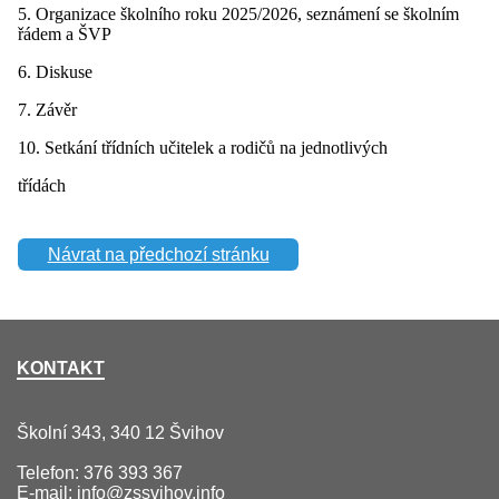
5. Organizace školního roku 2025/2026, seznámení se školním
řádem a ŠVP
6. Diskuse
7. Závěr
10. Setkání třídních učitelek a rodičů na jednotlivých
třídách
Návrat na předchozí stránku
KONTAKT
Školní 343, 340 12 Švihov
Telefon: 376 393 367
E-mail:
info@zssvihov.info