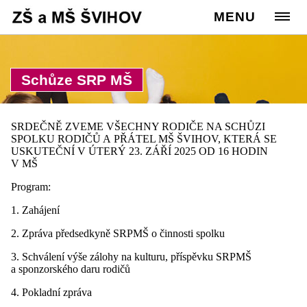
Cesta:
www.zssvihov.info
MENU
>
Rodiče
>
Spolek rodičů
Schůze SRP MŠ
SRDEČNĚ ZVEME VŠECHNY RODIČE NA SCHŮZI
SPOLKU RODIČŮ A PŘÁTEL MŠ ŠVIHOV, KTERÁ SE
USKUTEČNÍ V ÚTERÝ 23. ZÁŘÍ 2025 OD 16 HODIN
V MŠ
Program:
1. Zahájení
2. Zpráva předsedkyně SRPMŠ o činnosti spolku
3. Schválení výše zálohy na kulturu, příspěvku SRPMŠ
a sponzorského daru rodičů
4. Pokladní zpráva