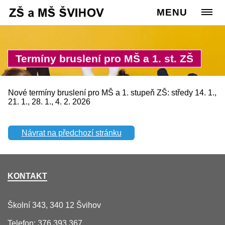
Cesta:
www.zssvihov.info
MENU
>
Úvod
Termíny bruslení pro MŠ a 1. st. ZŠ
Nové termíny bruslení pro MŠ a 1. stupeň ZŠ: středy 14. 1.,
21. 1., 28. 1., 4. 2. 2026
Návrat na předchozí stránku
KONTAKT
Školní 343, 340 12 Švihov
Telefon: 376 393 367