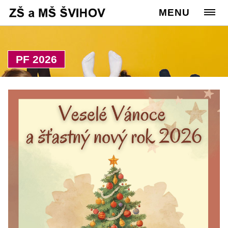
Cesta:
www.zssvihov.info
MENU
>
Úvod
PF 2026