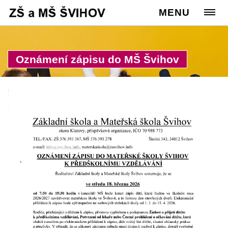
Cesta:
www.zssvihov.info
MENU
>
Rodiče
>
Zápis do MŠ
Oznámení zápisu do MŠ Švihov