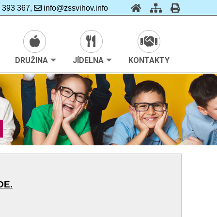
 393 367,
info@zssvihov.info
DRUŽINA
JÍDELNA
KONTAKTY
DE.