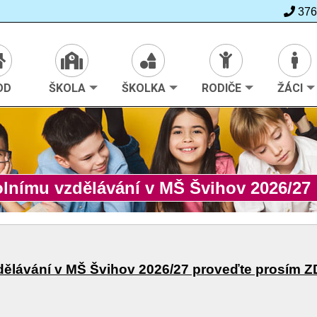
376
>
Rodiče
>
Zápis do MŠ
OD
ŠKOLA
ŠKOLKA
RODIČE
ŽÁCI
olnímu vzdělávání v MŠ Švihov 2026/27
zdělávání v MŠ Švihov 2026/27 proveďte prosím Z