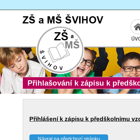
Cesta:
www.zssvihov.info
ÚV
Přihlašování k zápisu k předšk
Přihlášení k zápisu k předškolnímu v
Návrat na předchozí stránku