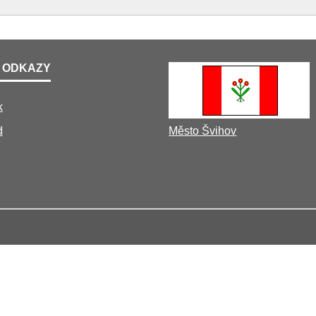
 ODKAZY
k
d
Město Švihov