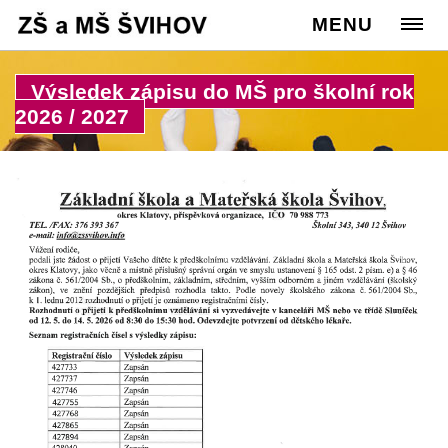
Cesta:
www.zssvihov.info
MENU
>
Rodiče
>
Zápis do MŠ
Výsledek zápisu do MŠ pro školní rok
2026 / 2027