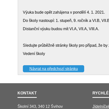
Výuka bude opět zahájena v pondělí 4. 1. 2021.
Do školy nastoupí: 1. stupeň, 9. ročník a VI.B, VII.B
Distanční výuku budou mít VI.A, VII.A, VIII.A.
Sledujte průběžně stránky školy pro případ, že by
Vedení školy
Návrat na předchozí stránku
KONTAKT
RYCHLÉ
Školní 343, 340 12 Švihov
Jídelníče