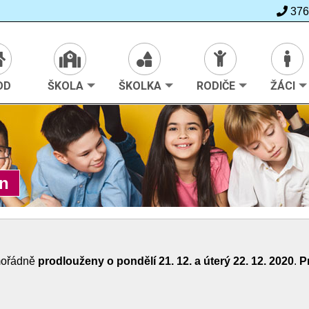
376
>
Škola
>
Ze života školy
OD
ŠKOLA
ŠKOLKA
RODIČE
ŽÁCI
in
mořádně
prodlouženy o pondělí 21. 12. a úterý 22. 12. 2020
.
P