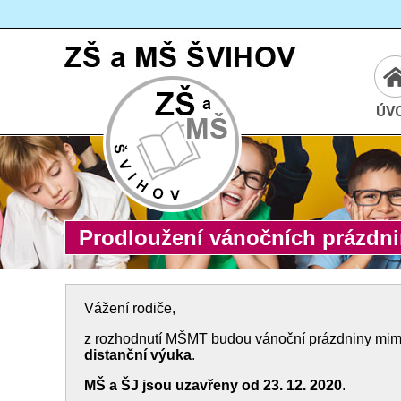
Cesta:
www.zssvihov.info
ÚV
Prodloužení vánočních prázdn
Vážení rodiče,
z rozhodnutí MŠMT budou vánoční prázdniny mi
distanční výuka
.
MŠ a ŠJ jsou uzavřeny od 23. 12. 2020
.