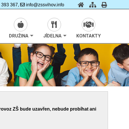
 393 367,
info@zssvihov.info
DRUŽINA
JÍDELNA
KONTAKTY
rovoz ZŠ bude uzavřen, nebude probíhat ani