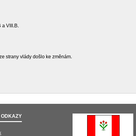
 a VIII.B.
 ze strany vlády došlo ke změnám.
 ODKAZY
k