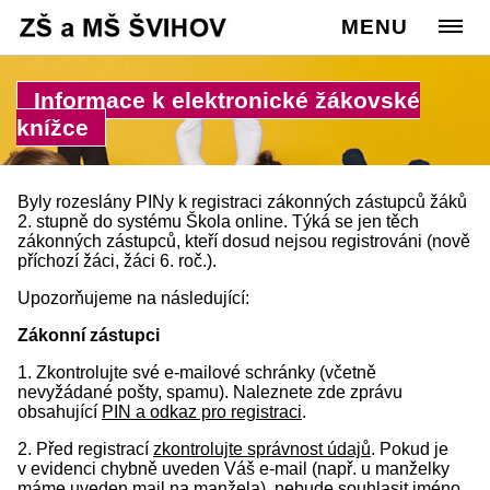
Cesta:
www.zssvihov.info
MENU
>
Škola
>
Ze života školy
Informace k elektronické žákovské
knížce
Byly rozeslány PINy k registraci zákonných zástupců žáků
2. stupně do systému Škola online. Týká se jen těch
zákonných zástupců, kteří dosud nejsou registrováni (nově
příchozí žáci, žáci 6. roč.).
Upozorňujeme na následující:
Zákonní zástupci
1. Zkontrolujte své e-mailové schránky (včetně
nevyžádané pošty, spamu). Naleznete zde zprávu
obsahující
PIN a odkaz pro registraci
.
2. Před registrací
zkontrolujte správnost údajů
. Pokud je
v evidenci chybně uveden Váš e-mail (např. u manželky
máme uveden mail na manžela), nebude souhlasit jméno,