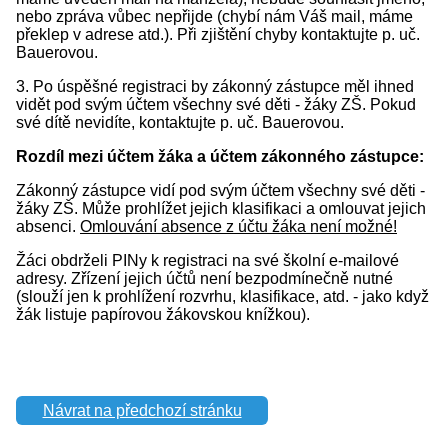
nebo zpráva vůbec nepřijde (chybí nám Váš mail, máme
překlep v adrese atd.). Při zjištění chyby kontaktujte p. uč.
Bauerovou.
3. Po úspěšné registraci by zákonný zástupce měl ihned
vidět pod svým účtem všechny své děti - žáky ZŠ. Pokud
své dítě nevidíte, kontaktujte p. uč. Bauerovou.
Rozdíl mezi účtem žáka a účtem zákonného zástupce:
Zákonný zástupce vidí pod svým účtem všechny své děti -
žáky ZŠ. Může prohlížet jejich klasifikaci a omlouvat jejich
absenci.
Omlouvání absence z účtu žáka není možné!
Žáci obdrželi PINy k registraci na své školní e-mailové
adresy. Zřízení jejich účtů není bezpodmínečně nutné
(slouží jen k prohlížení rozvrhu, klasifikace, atd. - jako když
žák listuje papírovou žákovskou knížkou).
Návrat na předchozí stránku