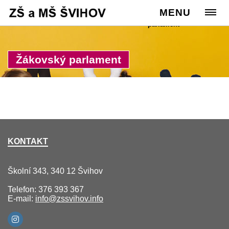
Cesta:
www.zssvihov.info
MENU
>
Žáci
>
Žákovský
parlament
Žákovský parlament
KONTAKT
Školní 343, 340 12 Švihov
Telefon: 376 393 367
E-mail:
info@zssvihov.info