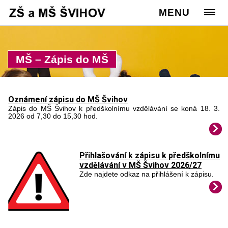
Cesta:
www.zssvihov.info
MENU
>
Rodiče
>
Zápis do MŠ
MŠ – Zápis do MŠ
Oznámení zápisu do MŠ Švihov
Zápis do MŠ Švihov k předškolnímu vzdělávání se koná 18. 3.
2026 od 7,30 do 15,30 hod.
Přihlašování k zápisu k předškolnímu
vzdělávání v MŠ Švihov 2026/27
Zde najdete odkaz na přihlášení k zápisu.