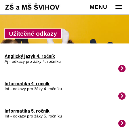
Cesta:
www.zssvihov.info
MENU
>
Žáci
>
Užitečné odkazy
Užitečné odkazy
Anglický jazyk 4. ročník
Aj - odkazy pro žáky 4. ročníku
Informatika 4. ročník
Inf - odkazy pro žáky 4. ročníku
Informatika 5. ročník
Inf - odkazy pro žáky 5. ročníku