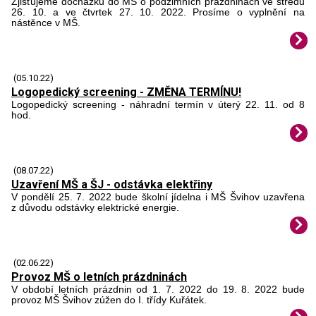
Zjišťujeme docházku do MŠ o podzimních prázdninách ve středu
26. 10. a ve čtvrtek 27. 10. 2022. Prosíme o vyplnění na
nástěnce v MŠ.
(05.10.22)
Logopedický screening - ZMĚNA TERMÍNU!
Logopedický screening - náhradní termín v úterý 22. 11. od 8
hod.
(08.07.22)
Uzavření MŠ a ŠJ - odstávka elektřiny
V pondělí 25. 7. 2022 bude školní jídelna i MŠ Švihov uzavřena
z důvodu odstávky elektrické energie.
(02.06.22)
Provoz MŠ o letních prázdninách
V období letních prázdnin od 1. 7. 2022 do 19. 8. 2022 bude
provoz MŠ Švihov zúžen do I. třídy Kuřátek.