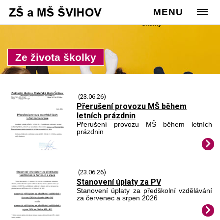
Cesta:
www.zssvihov.info
MENU
>
Školka
>
Ze života
školky
Ze života školky
(23.06.26)
Přerušení provozu MŠ během
letních prázdnin
Přerušení provozu MŠ během letních
prázdnin
(23.06.26)
Stanovení úplaty za PV
Stanovení úplaty za předškolní vzdělávání
za červenec a srpen 2026