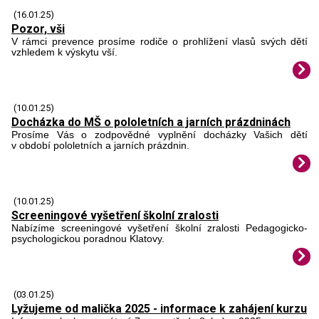
(16.01.25)
Pozor, vši
V rámci prevence prosíme rodiče o prohlížení vlasů svých dětí
vzhledem k výskytu vší.
(10.01.25)
Docházka do MŠ o pololetních a jarních prázdninách
Prosíme Vás o zodpovědné vyplnění docházky Vašich dětí
v období pololetních a jarních prázdnin.
(10.01.25)
Screeningové vyšetření školní zralosti
Nabízíme screeningové vyšetření školní zralosti Pedagogicko-
psychologickou poradnou Klatovy.
(03.01.25)
Lyžujeme od malička 2025 - informace k zahájení kurzu