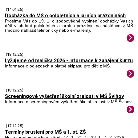
(14.01.26)
Docházka do MŠ o pololetních a jarních prázdninách
Prosíme Vás do 19. 1. o zodpovědné vyplnění docházky Vašich
dětí v období pololetních a jarních prázdnin na nástěnce v MŠ
(možno nahlásit telefonicky nebo e-mailem).
(18.12.25)
Lyžujeme od malička 2026 - informace k zahájení kurzu
Informace o odjezdech a platbě skipasu pro děti z MŠ.
(18.12.25)
Screeningové vyšetření školní zralosti v MŠ Švihov
Informace o screeningovém vyšetření školní zralosti v MŠ Švihov
(17.12.25)
Termíny bruslení pro MŠ a 1. st. ZŠ
Nové termíny bruslení: středy 14. 1., 21. 1., 28. 1., 4. 2. 2026