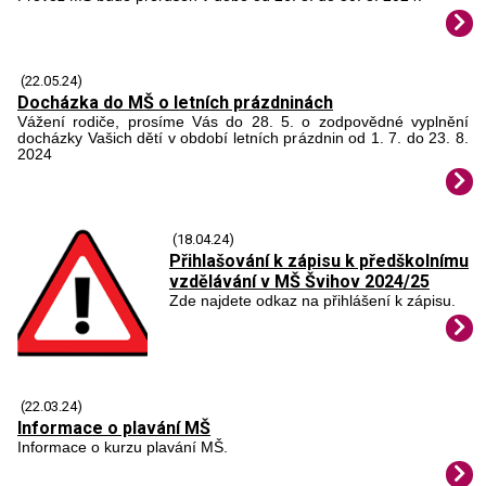
(22.05.24)
Docházka do MŠ o letních prázdninách
Vážení rodiče, prosíme Vás do 28. 5. o zodpovědné vyplnění
docházky Vašich dětí v období letních prázdnin od 1. 7. do 23. 8.
2024
(18.04.24)
Přihlašování k zápisu k předškolnímu
vzdělávání v MŠ Švihov 2024/25
Zde najdete odkaz na přihlášení k zápisu.
(22.03.24)
Informace o plavání MŠ
Informace o kurzu plavání MŠ.