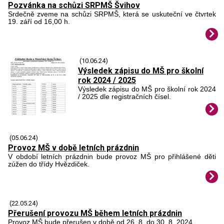
Pozvánka na schůzi SRPMŠ Švihov
Srdečně zveme na schůzi SRPMŠ, která se uskuteční ve čtvrtek
19. září od 16,00 h.
(10.06.24)
Výsledek zápisu do MŠ pro školní
rok 2024 / 2025
Výsledek zápisu do MŠ pro školní rok 2024
/ 2025 dle registračních čísel.
(05.06.24)
Provoz MŠ v době letních prázdnin
V období letních prázdnin bude provoz MŠ pro přihlášené děti
zúžen do třídy Hvězdiček.
(22.05.24)
Přerušení provozu MŠ během letních prázdnin
Provoz MŠ bude přerušen v době od 26. 8. do 30. 8. 2024.