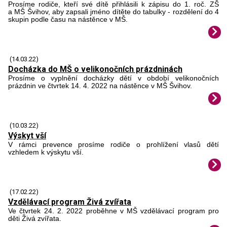
Prosíme rodiče, kteří své dítě přihlásili k zápisu do 1. roč. ZŠ
a MŠ Švihov, aby zapsali jméno dítěte do tabulky - rozdělení do 4
skupin podle času na nástěnce v MŠ.
(14.03.22)
Docházka do MŠ o velikonočních prázdninách
Prosíme o vyplnění docházky dětí v období velikonočních
prázdnin ve čtvrtek 14. 4. 2022 na nástěnce v MŠ Švihov.
(10.03.22)
Výskyt vší
V rámci prevence prosíme rodiče o prohlížení vlasů dětí
vzhledem k výskytu vší.
(17.02.22)
Vzdělávací program Živá zvířata
Ve čtvrtek 24. 2. 2022 proběhne v MŠ vzdělávací program pro
děti Živá zvířata.