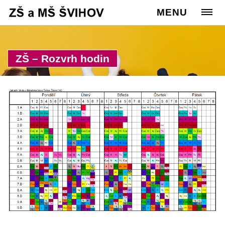
Cesta:
www.zssvihov.info
MENU
>
Škola
>
Rozvrh hodin
ZŠ – Rozvrh hodin