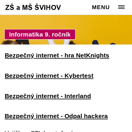
Cesta:
www.zssvihov.info
MENU
>
Žáci
>
Užitečné odkazy
Informatika 9. ročník
Bezpečný internet - hra NetKnights
Bezpečný internet - Kybertest
Bezpečný internet - Interland
Bezpečný internet - Odpal hackera