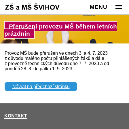
Cesta:
www.zssvihov.info
MENU
>
Školka
>
Ze života
školky
Přerušení provozu MŠ během letních
prázdnin
Provoz MŠ bude přerušen ve dnech 3. a 4. 7. 2023
z důvodu malého počtu přihlášených žáků a dále
z provozně technických důvodů dne 7. 7. 2023 a od
pondělí 28. 8. do pátku 1. 9. 2023.
Návrat na předchozí stránku
KONTAKT