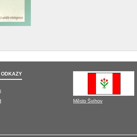
 ODKAZY
k
d
Město Švihov