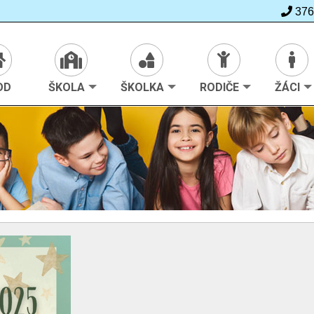
376
>
Škola
>
Ze života školy
OD
ŠKOLA
ŠKOLKA
RODIČE
ŽÁCI