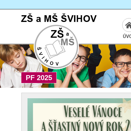
Cesta:
www.zssvihov.info
ÚV
PF 2025