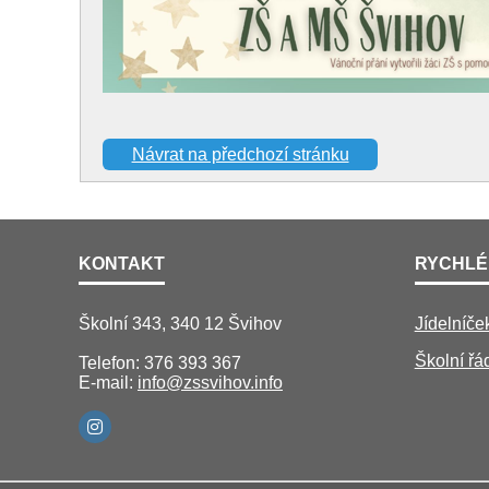
Návrat na předchozí stránku
KONTAKT
RYCHLÉ
Školní 343, 340 12 Švihov
Jídelníče
Školní řá
Telefon: 376 393 367
E-mail:
info@zssvihov.info