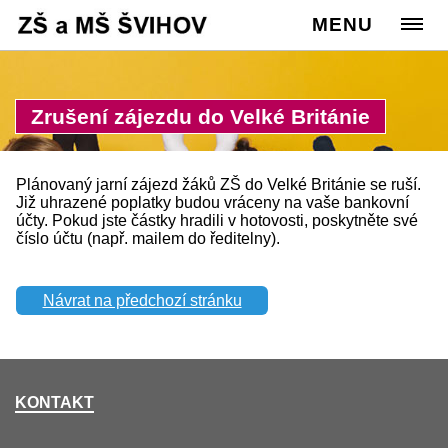
Cesta:
www.zssvihov.info
MENU
>
Škola
>
Ze života školy
Zrušení zájezdu do Velké Británie
Plánovaný jarní zájezd žáků ZŠ do Velké Británie se ruší.
Již uhrazené poplatky budou vráceny na vaše bankovní
účty. Pokud jste částky hradili v hotovosti, poskytněte své
číslo účtu (např. mailem do ředitelny).
Návrat na předchozí stránku
KONTAKT