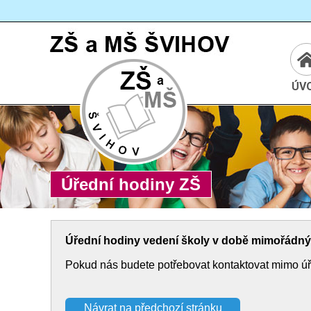
Cesta:
www.zssvihov.info
ÚV
Úřední hodiny ZŠ
Úřední hodiny vedení školy v době mimořádnýc
Pokud nás budete potřebovat kontaktovat mimo úře
Návrat na předchozí stránku