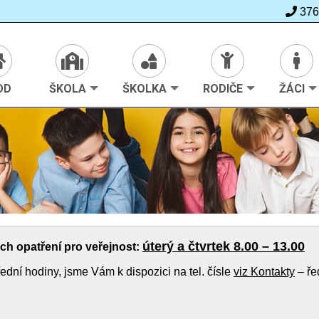
376
>
Škola
>
Ze života školy
OD
ŠKOLA
ŠKOLKA
RODIČE
ŽÁCI
úterý a čtvrtek 8.00 – 13.00
h opatření pro veřejnost:
dní hodiny, jsme Vám k dispozici na tel. čísle
viz Kontakty
– ře