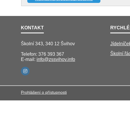
KONTAKT
RYCHLÉ
Školní 343, 340 12 Švihov
Jídelníče
Školní řá
Telefon: 376 393 367
E-mail:
info@zssvihov.info
Prohlášení o přístupnosti