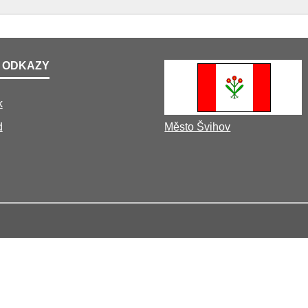
 ODKAZY
k
d
Město Švihov