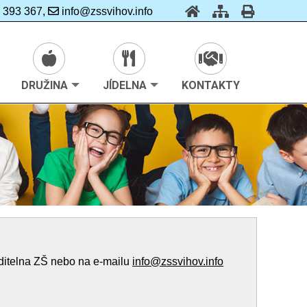
 393 367,
info@zssvihov.info
DRUŽINA
JÍDELNA
KONTAKTY
ditelna ZŠ nebo na e-mailu
info@zssvihov.info